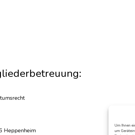
gliederbetreuung:
ntumsrecht
Um Ihnen ei
46 Heppenheim
um Gerätein